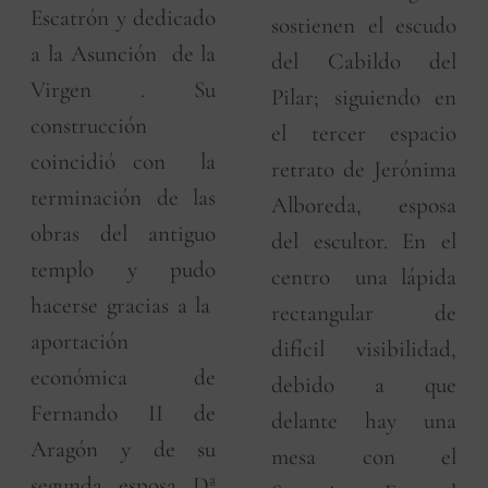
Escatrón y dedicado
sostienen el escudo
a la Asunción de la
del Cabildo del
Virgen . Su
Pilar; siguiendo en
construcción
el tercer espacio
coincidió con la
retrato de Jerónima
terminación de las
Alboreda, esposa
obras del antiguo
del escultor. En el
templo y pudo
centro una lápida
hacerse gracias a la
rectangular de
aportación
difícil visibilidad,
económica de
debido a que
Fernando II de
delante hay una
Aragón y de su
mesa con el
segunda esposa Dª