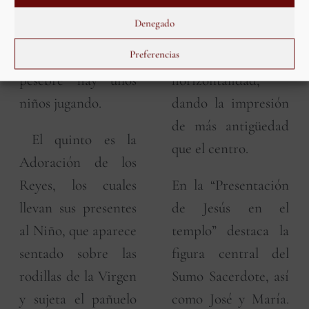
y los pastores
diferencia de la
Denegado
mirándolo mientras
central, tienen
Preferencias
en el techo del
mayor
pesebre hay unos
horizontalidad,
niños jugando.
dando la impresión
de más antigüedad
El quinto es la
que el centro.
Adoración de los
Reyes, los cuales
En la “Presentación
llevan sus presentes
de Jesús en el
al Niño, que aparece
templo” destaca la
sentado sobre las
figura central del
rodillas de la Virgen
Sumo Sacerdote, así
y sujeta el pañuelo
como José y María.