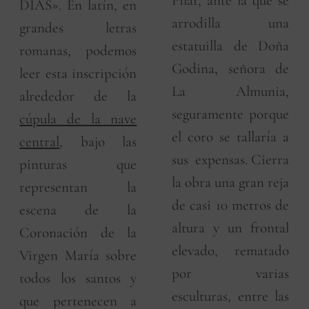
Pilar, ante la que se
DÍAS». En latín, en
arrodilla una
grandes letras
estatuilla de Doña
romanas, podemos
Godina, señora de
leer esta inscripción
La Almunia,
alrededor de la
seguramente porque
cúpula de la nave
el coro se tallaría a
central
, bajo las
sus expensas. Cierra
pinturas que
la obra una gran reja
representan la
de casi 10 metros de
escena de la
altura y un frontal
Coronación de la
elevado, rematado
Virgen María sobre
por varias
todos los santos y
esculturas, entre las
que pertenecen a