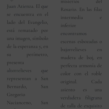
misterios del
Juan Atienza. El que
Rosario. En las filas
se encuentra en el
intermedia e
lado del Evangelio,
inferior
está rematado por
encontramos
una imagen, símbolo
escenas esbozadas o
de la esperanza y, en
bajorrelieves en
su perímetro,
madera de boj, en
presenta
perfecta armonía de
altorrelieves que
color con el roble
representan a San
original. Cada
Bernardo, San
asiento es una
Gregorio
verdadera filigrana
Nacianceno, San
de talla de exquisito