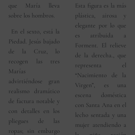
que María lleva
Esta figura es la más
sobre los hombros.
plástica, airosa y
elegante por lo que
En el sexto, está la
es atribuida a
Piedad. Jesús bajado
Forment. El relieve
de la Cruz, lo
de la derecha., que
recogen las tres
representa el
Marías
“Nacimiento de la
advirtiéndose gran
Virgen”, es una
realismo dramático
escena doméstica
de factura notable y
con Santa Ana en el
con detalles en los
lecho sentada y una
pliegues de las
mujer atendiendo a
ropas; sin embargo
la niña recién