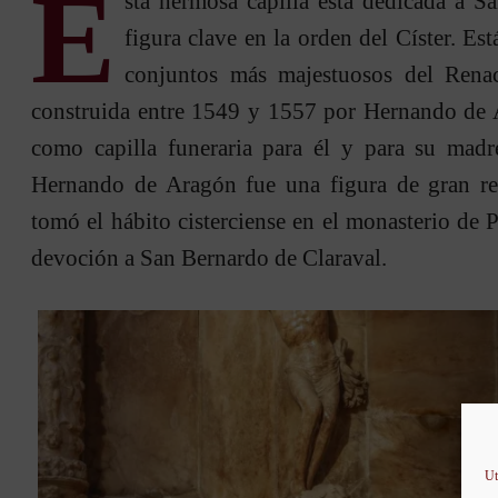
E
sta hermosa capilla está dedicada a S
figura clave en la orden del Císter. Es
conjuntos más majestuosos del Renac
construida entre 1549 y 1557 por Hernando de A
como capilla funeraria para él y para su mad
Hernando de Aragón fue una figura de gran re
tomó el hábito cisterciense en el monasterio de 
devoción a San Bernardo de Claraval.
Ut