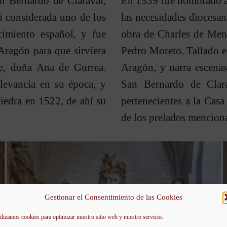
an Bernardo de Claraval,
En 1539 fue nombrado ar
tá considerada uno de los
las necesidades diocesana
imiento español, y fue
obra de Charles de Mend
ragón para que sirviera
Pedro Moreto. Tallado e
re, doña Ana de Gurrea.
Aragón, y narra escenas
levancia en su época, y
San Bernardo de Clara
Piedra en 1522, de ahí su
pertenecientes a la Cas
de los prelados mencion
Gestionar el Consentimiento de las Cookies
ilizamos cookies para optimizar nuestro sitio web y nuestro servicio.