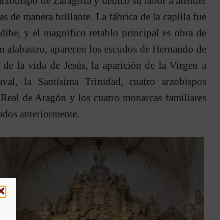
zobispo de Zaragoza y dedicó su labor a atender
s de manera brillante. La fábrica de la capilla fue
ibe, y el magnífico retablo principal es obra de
n alabastro, aparecen los escudos de Hernando de
 de la vida de Jesús, la aparición de la Virgen a
val, la Santísima Trinidad, cuatro arzobispos
a Real de Aragón y los cuatro monarcas familiares
ados anteriormente.