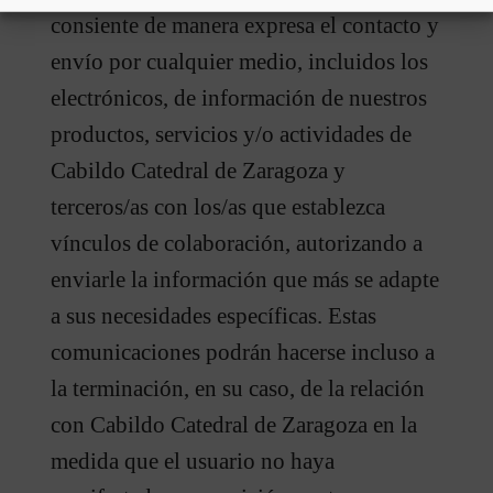
consiente de manera expresa el contacto y
envío por cualquier medio, incluidos los
electrónicos, de información de nuestros
productos, servicios y/o actividades de
Cabildo Catedral de Zaragoza y
terceros/as con los/as que establezca
vínculos de colaboración, autorizando a
enviarle la información que más se adapte
a sus necesidades específicas. Estas
comunicaciones podrán hacerse incluso a
la terminación, en su caso, de la relación
con Cabildo Catedral de Zaragoza en la
medida que el usuario no haya