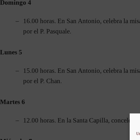
Domingo 4
16.00 horas. En San Antonio, celebra la mis
por el P. Pasquale.
Lunes 5
15.00 horas. En San Antonio, celebra la m
por el P. Chan.
Martes 6
12.00 horas. En la Santa Capilla, concelebra
Ut