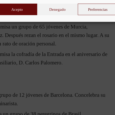
Acepto
Denegado
Preferencias
 peregrinos de Valencia tiene un rato de oración.
a misa un grupo de 65 jóvenes de Murcia,
z. Después rezan el rosario en el mismo lugar. A su
n rato de oración personal.
 misa la cofradía de la Entrada en el aniversario de
nsiliario, D. Carlos Palomero.
 grupo de 12 jóvenes de Barcelona. Concelebra su
inarista.
a un grupo de 38 peregrinos de Brasil,