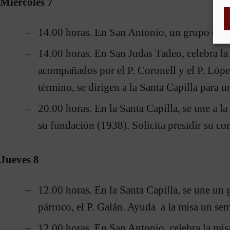
Miércoles 7
14.00 horas. En San Antonio, un grupo de 32
14.00 horas. En San Judas Tadeo, celebra l
acompañados por el P. Coronell y el P. Lópe
término, se dirigen a la Santa Capilla para u
20.00 horas. En la Santa Capilla, se une a la
su fundación (1938). Solicita presidir su co
Jueves 8
12.00 horas. En la Santa Capilla, se une un
párroco, el P. Galán. Ayuda a la misa un sem
12.00 horas. En San Antonio, celebra la mis