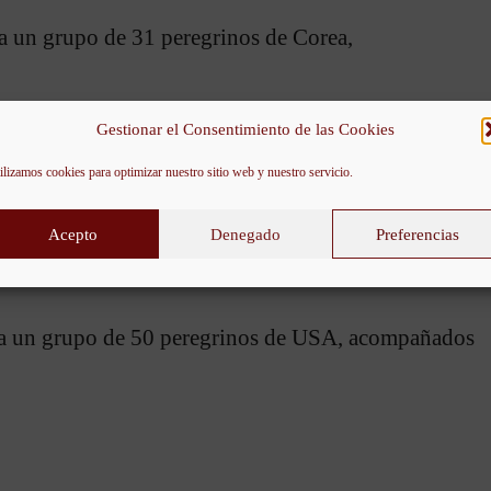
sa un grupo de 31 peregrinos de Corea,
Gestionar el Consentimiento de las Cookies
al de Caballeros y Damas de la Corte de Honor.
ilizamos cookies para optimizar nuestro sitio web y nuestro servicio.
Acepto
Denegado
Preferencias
isa un grupo de 50 peregrinos de USA, acompañados