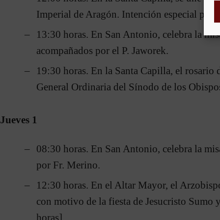
Imperial de Aragón. Intención especial por la
13:30 horas. En San Antonio, celebra la mis
acompañados por el P. Jaworek.
19:30 horas. En la Santa Capilla, el rosari
General Ordinaria del Sínodo de los Obispos
Jueves 1
08:30 horas. En San Antonio, celebra la m
por Fr. Merino.
12:30 horas. En el Altar Mayor, el Arzobispo 
con motivo de la fiesta de Jesucristo Sumo 
horas].