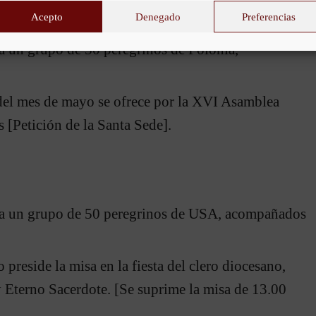
Acepto
Denegado
Preferencias
 lluvia.
a un grupo de 50 peregrinos de Polonia,
o del mes de mayo se ofrece por la XVI Asamblea
 [Petición de la Santa Sede].
isa un grupo de 50 peregrinos de USA, acompañados
preside la misa en la fiesta del clero diocesano,
y Eterno Sacerdote. [Se suprime la misa de 13.00