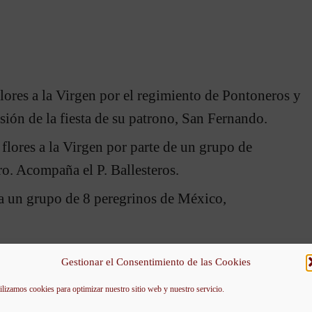
flores a la Virgen por el regimiento de Pontoneros y
sión de la fiesta de su patrono, San Fernando.
 flores a la Virgen por parte de un grupo de
o. Acompaña el P. Ballesteros.
sa un grupo de 8 peregrinos de México,
Gestionar el Consentimiento de las Cookies
ilizamos cookies para optimizar nuestro sitio web y nuestro servicio.
la misa la Comunidad General de Usuarios del Canal