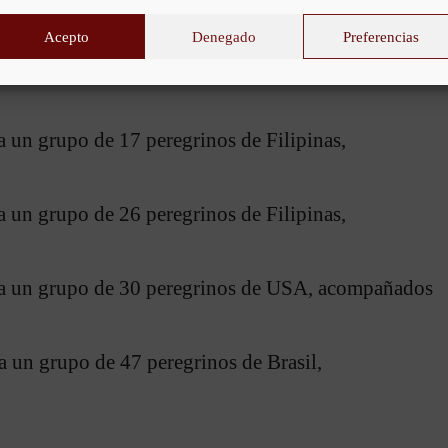
Acepto
Denegado
Preferencias
a un grupo de 17 peregrinos de Filipinas,
a un grupo de 26 peregrinos de Filipinas,
isa un grupo de 30 peregrinos de USA, acompañados
a un grupo de 47 peregrinos de Brasil,